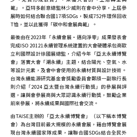
範」。亞特多創意總監林少威則在會中分享，上屆參
展時如何結合聯合國17項SDGs，製成752件環保回收
T恤，並以此獲得「碳中和會展典範」。
最後由在2023年「永續會展・邁向淨零」成果發表會
完成ISO 20121永續管理系統建置的大會硬體承包商歐
立利國際設計徐國展總監，介紹今年「亞太永續博覽
會」落實大會「潮永續」主題，結合陽光、空氣、水
等設計元素，及會中會使用的永續材質與設計技術。
台灣永續能源研究基金會獎勵委員會鄭頎一副執行長
則介紹「2024 亞太暨台灣永續行動獎」的參展與評
選，讓與會參展商與大眾認識永續行動獎，鼓勵企業
前來參展，將永續成果與國際社會交流。
由TAISE主辦的「亞太永續博覽會」（以下稱本博覽
會）為台灣目前最大規模的永續會展，藉由博覽會展
現台灣永續國家隊成果，讓聯合國SDGs結合全民外