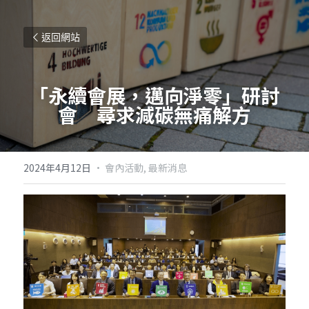
返回網站
「永續會展，邁向淨零」研討
會　尋求減碳無痛解方
2024年4月12日
·
會內活動,
最新消息