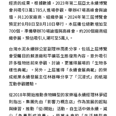
經濟的成果。根據數據，2023年第二屆亞太永續博覽
會共吸引3萬1785人進場參觀，舉辦47場高峰會與論
壇，共120家廠商、組織參展。2024年第三屆博覽會
預定於8月8日至8月10日舉行，本屆攤位總數增加至
700個，準備舉辦70場論壇與高峰會，約200個廠商組
織參展，預估吸引人潮可至5萬人。
台灣水泥永續辦公室副理林雨柔分享，包括上屆博覽
會受矚目的蘇澳廠和平礦區生態復育內容，意外吸引
許多植物迷前來參觀、討論，更獲得展場的「生物多
樣性典範」。另外，上屆獲得「永續會展典範」的榮
成紙業永續發展主任林器暉分享了「沉浸式」的紙箱
互動參觀體驗。
從2018年開始推動食物轉型的家樂福永續經理林夢紹
則指出，集團先由「影響力概念店」作為策展的起點
與練習，推動「從i開始」活動，自生活中做永續，減
少「免費形成浪費」，榮獲大會的「生活轉型典