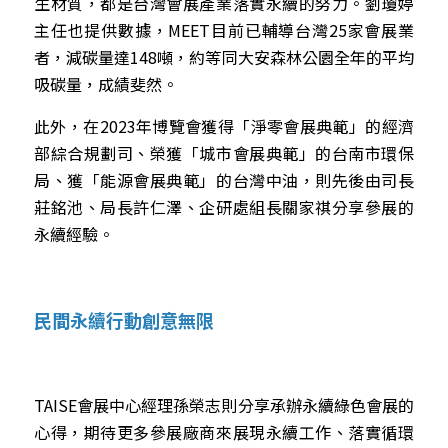
生材質，都是台灣會展產業落實永續的努力。劉瓊婷
主任也提供數據，MEET目前已輔導台灣25家會展業
者，減碳量達148噸，約等同大安森林公園全年的平均
吸碳量，成績斐然。
此外，在2023年博覽會獲得「淨零會展典範」的經濟
部綜合規劃司、榮獲「城市會展典範」的台南市環保
局、獲「能源會展典範」的台灣中油，則先後由司長
莊銘池、局長許仁澤、企研處組長關家祺分享參展的
永續經驗。
民間永續行動創意無限
TAISE會展中心經理孫榮志則分享承辦永續綠色會展的
心得，期待更多參展廠商來展現永續工作、落實循環