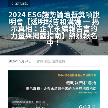
返回網站
2024 ESG趨勢論壇暨獎項說
明會【透明報告和溝通 ─ 揭
示真相：企業永續報告書的
力量與揭露指南】熱烈報名
中！
2024年5月24日
·
會內活動,
活動宣傳