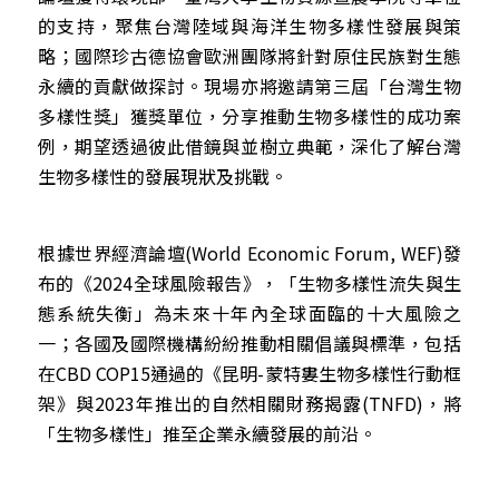
的支持，聚焦台灣陸域與海洋生物多樣性發展與策
略；國際珍古德協會歐洲團隊將針對原住民族對生態
永續的貢獻做探討。現場亦將邀請第三屆「台灣生物
多樣性獎」獲獎單位，分享推動生物多樣性的成功案
例，期望透過彼此借鏡與並樹立典範，深化了解台灣
生物多樣性的發展現狀及挑戰。
根據世界經濟論壇(World Economic Forum, WEF)發
布的《2024全球風險報告》，「生物多樣性流失與生
態系統失衡」為未來十年內全球面臨的十大風險之
一；各國及國際機構紛紛推動相關倡議與標準，包括
在CBD COP15通過的《昆明-蒙特婁生物多樣性行動框
架》與2023年推出的自然相關財務揭露(TNFD)，將
「生物多樣性」推至企業永續發展的前沿。