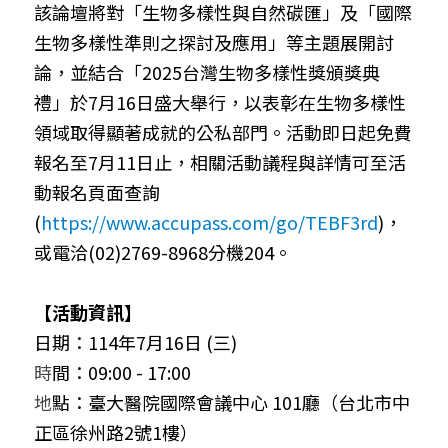
該論壇將對「生物多樣性與自然碳匯」及「國際
生物多樣性準則之探討及應用」等主題展開討
論，並結合「2025台灣生物多樣性獎頒獎典
禮」於7月16日盛大舉行，以表彰在生物多樣性
領域取得顯著成就的公私部門。活動即日起免費
報名至7月11日止，相關活動議程與詳情可至活
動報名頁面查詢 
(
https://www.accupass.com/go/TEBF3rd
)，
或電洽(02)2769-8968分機204。
【活動資訊】
日期：114年7月16日 (三)
時
間：09:00 - 17:00
地
點：臺大醫院國際會議中心 101廳（台北市中
正區徐州路2號1樓）