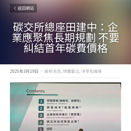
返回網站
碳交所總座田建中：企
業應聚焦長期規劃 不要
糾結首年碳費價格
2025年3月19日
·
最新消息,
媒體露出,
淨零知識庫