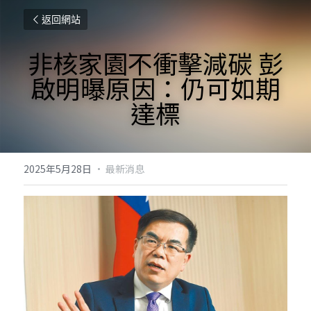
返回網站
非核家園不衝擊減碳 彭
啟明曝原因：仍可如期
達標
2025年5月28日
·
最新消息