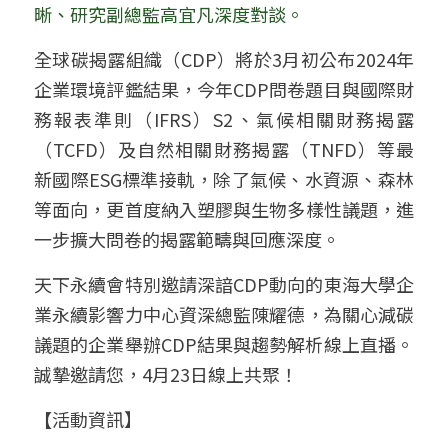
晰、研究副總監高宜凡深度對談。
全球碳揭露組織（CDP）將於3月初公布2024年
企業環境評鑑結果，今年CDP問卷題目與國際財
務報表準則（IFRS）S2、氣候相關財務揭露
（TCFD）及自然相關財務揭露（TNFD）等最
新國際ESG標準接軌，除了氣候、水資源、森林
等面向，更首度納入塑膠與生物多樣性議題，進
一步擴大問卷的揭露範疇與回應深度。
天下永續會特別邀請深諳CDP動向的東海大學企
業永續影響力中心資深總監陳耀德，為關心減碳
議題的企業舉辦CDP結果與趨勢解析線上直播。
誠摯邀請您，4月23日線上共聚！
【
活動資訊】