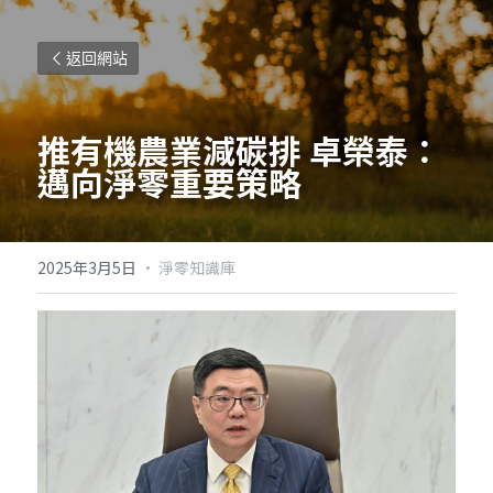
返回網站
推有機農業減碳排 卓榮泰：
邁向淨零重要策略
2025年3月5日
·
淨零知識庫