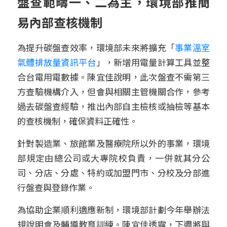
盤查範疇一、二為主，環境部推簡
易內部查核機制
為提升碳盤查效率，環境部未來將擴充「
事業溫室
氣體排放量資訊平台
」，新增用電量計算工具並整
合台電用電數據。陳宜佳說明，此次盤查不需第三
方查驗機構介入，但會與相關主管機關合作，參考
過去碳盤查經驗，推出內部自主檢核或抽檢等基本
的查核機制，確保資料正確性。
針對製造業、旅館業及醫療院所以外的事業，環境
部規定由總公司或大專院校負責，一併就其分公
司、分店、分處、特約或加盟門市、分校及分部進
行盤查與登錄作業。
為協助企業順利適應新制，環境部計劃今年舉辦法
規說明會及輔導教育訓練。陳宜佳透露，下週將與