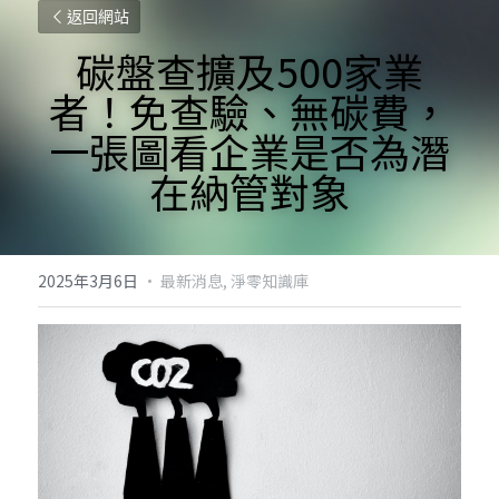
返回網站
碳盤查擴及500家業
者！免查驗、無碳費，
一張圖看企業是否為潛
在納管對象
2025年3月6日
·
最新消息,
淨零知識庫