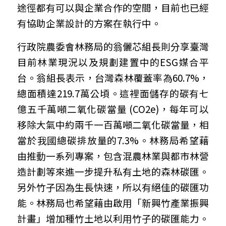
途徑都有可以與企業合作的空間，目前也已經
有協助企業設計的方案在執行中。
​行政院農委會林務局的翁儷芯組長則分享臺灣
目前林業現況以及規劃建置中的ESG媒合平
台。翁組長表示，台灣森林覆蓋率為60.7%，
總面積達219.7萬公頃。這裡面儲存的碳有七
億五千萬噸二氧化碳當量 (CO2e)，每年可以
移除大氣中約兩千一百萬噸二氧化碳當量，相
當於我國總碳排放量的7.3%。林務局希望藉
由推動一系列專案，包含混農林業與都市林營
造計劃等來進一步提升私有土地的森林碳匯。
另外竹子因為生長快速，所以有絕佳的碳匯功
能。林務局也希望藉由啟用「新興竹產業振興
計畫」增加種竹土地以利用竹子的碳匯能力。