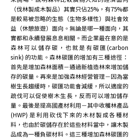
（伐林製成木製品）其實只佔25%，有75%都
是較易被忽略的生態（生物多樣性）與社會效
益（休憩旅遊）面向。無論是哪一種面向，其
實都和永續發展息息相關。而企業最在意的是
森林可以儲存碳，也就是有碳匯(carbon 
sink) 的功能。森林碳匯的增加有三種途徑：
首先是增加森林面積－通過新植造林來增加儲
存的碳量。再來是加強森林經營管理－因為當
樹生長趨緩時，碳匯功能會減緩，所以適度的
疏伐可以促使樹木生長，反而可以增加儲存
量。最後是提高國產材利用－其中收穫林產品 
(HWP) 是利用砍伐下來的木材製成各種材
料，也由於碳儲存在於這些材料當中，讓木製
品成為一種負碳材料。這三種增加森林碳匯的