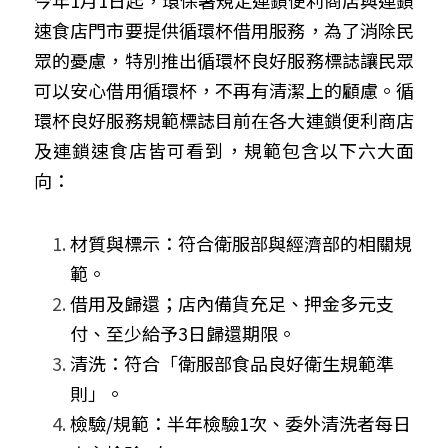
速食店門市要提供循環杯借用服務，為了消除民
眾的憂慮，特別推出循環杯良好服務標誌讓民眾
可以安心借用循環杯，不再有清潔上的顧慮。循
環杯良好服務規範標誌目前在各大連鎖便利商店
及連鎖速食店皆可看到，規範包含以下六大面
向：
材質與標示：符合衛服部與經濟部的相關規
範。
借用及歸還；店內備貨充足、押金多元支
付、至少給予
3
日歸還期限。
清洗：符合「衛服部食品良好衛生規範準
則」。
檢驗
/
規範：半年檢驗
1
次、委外清洗者每日