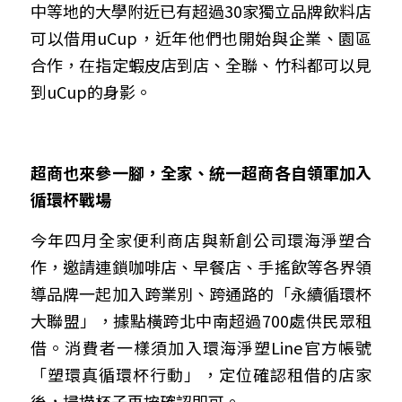
中等地的大學附近已有超過
30
家獨立品牌飲料店
可以借用
uCup
，近年他們也開始與企業、園區
合作，在指定蝦皮店到店、全聯、竹科都可以見
到
uCup
的身影。
超商也來參一腳，全家、統一超商各自領軍加入
循環杯戰場
今年四月全家便利商店與新創公司環海淨塑合
作，邀請連鎖咖啡店、早餐店、手搖飲等各界領
導品牌一起加入跨業別、跨通路的「永續循環杯
大聯盟」，據點橫跨北中南超過
700
處供民眾租
借。消費者一樣須加入環海淨塑
Line
官方帳號
「塑環真循環杯行動」，定位確認租借的店家
後，掃描杯子再按確認即可。