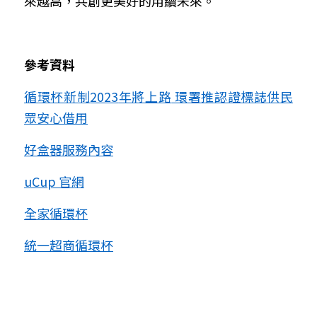
來越高，共創更美好的用續未來。
參考資料
循環杯新制
2023
年將上路
環署推認證標誌供民
眾安心借用
好盒器服務內容
uCup 
官網
全家循環杯
統一超商循環杯