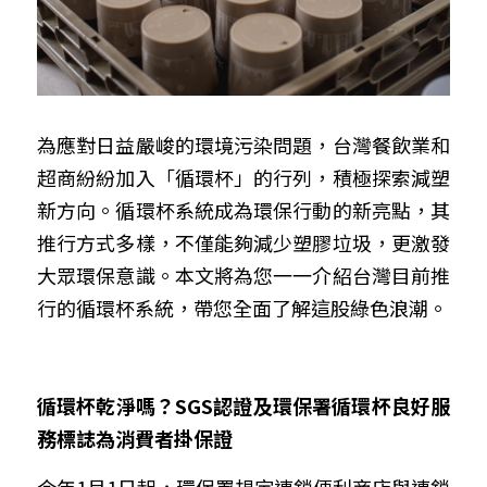
為應對日益嚴峻的環境污染問題，台灣餐飲業和
超商紛紛加入「循環杯」的行列，積極探索減塑
新方向。循環杯系統成為環保行動的新亮點，其
推行方式多樣，不僅能夠減少塑膠垃圾，更激發
大眾環保意識。本文將為您一一介紹台灣目前推
行的循環杯系統，帶您全面了解這股綠色浪潮。
循環杯乾淨嗎？
SGS
認證及環保署循環杯良好服
務標誌為消費者掛保證
今年
1
月
1
日起，環保署規定連鎖便利商店與連鎖