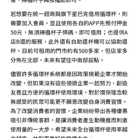
若想要在統一超商與旗下星巴克借用循環杯，則
需要加入會員，並且使用各自的
APP
先預付押金
50
元，無須掃描杯子條碼，即可借用；也提供
A
店
B
還的服務，此外還有自助還杯機可以協助還
杯。目前可租用的門市約有
500
多家，但店家多
分佈在北部，未來有望往中南部設點。
儘管許多循環杯系統都是因政策規範企業才開始
改變，但如果沒有這些領頭企業一起努力、創造
友善且方便的循環杯使用環境，對於環保理念較
無感受的民眾可能更不願意改變自身消費習慣。
為了改變消費者的習慣，企業紛紛祭出各種優惠
吸引非傳統客群，是讓消費者產生動機進而刺激
使用量的一大步。希望未來全台循環杯使用率越