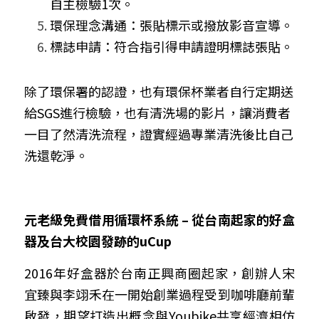
自主檢驗
1
次。
環保理念溝通：張貼標示或撥放影音宣導。
標誌申請：符合指引得申請證明標誌張貼。
除了環保署的認證，也有環保杯業者自行定期送
給
SGS
進行檢驗，也有清洗場的影片，讓消費者
一目了然清洗流程，證實經過專業清洗後比自己
洗還乾淨。
元老級免費借用循環杯系統
 – 
從台南起家的好盒
器及台大校園發跡的
uCup
2016
年好盒器於台南正興商圈起家，創辦人宋
宜臻與李翊禾在一開始創業過程受到咖啡廳前輩
啟發，期望打造出概念與
Youbike
共享經濟相仿