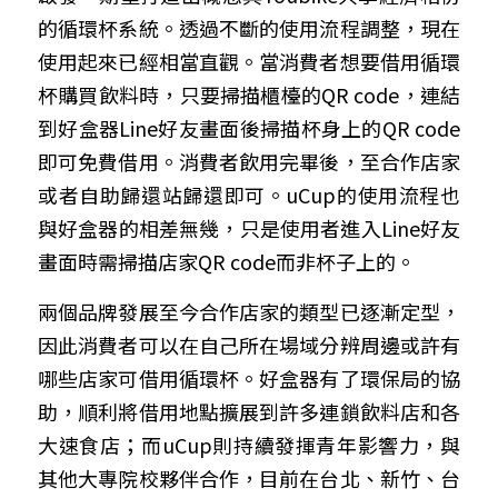
的循環杯系統。透過不斷的使用流程調整，現在
使用起來已經相當直觀。當消費者想要借用循環
杯購買飲料時，只要掃描櫃檯的
QR code
，連結
到好盒器
Line
好友畫面後掃描杯身上的
QR code
即可免費借用。消費者飲用完畢後，至合作店家
或者自助歸還站歸還即可。
uCup
的使用流程也
與好盒器的相差無幾，只是使用者進入
Line
好友
畫面時需掃描店家
QR code
而非杯子上的。
兩個品牌發展至今合作店家的類型已逐漸定型，
因此消費者可以在自己所在場域分辨周邊或許有
哪些店家可借用循環杯。好盒器有了環保局的協
助，順利將借用地點擴展到許多連鎖飲料店和各
大速食店；而
uCup
則持續發揮青年影響力，與
其他大專院校夥伴合作，目前在台北、新竹、台