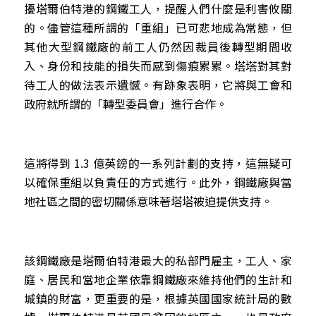
擾塔爾伯特港的鋼鐵工人，提醒人們什麼是利害攸關
的。儘管這種所謂的「重組」已可悲地成為常態，但
其他大型鋼鐵廠的前工人仍然因裁員後轉型期間收
入、身份和技能的損失而感到傷痕累累。塔塔對其對
待工人的做法表示遺憾。有跡象表明，它將與工會和
政府就所謂的「轉型委員會」進行合作。
這將得到 1.3 億英鎊的一系列計劃的支持，這無疑可
以確保重組以負責任的方式進行。此外，鋼鐵廠與當
地社區之間的密切關係意味著塔塔被迫提供支持。
該鋼鐵廠是塔爾伯特港最大的私部門雇主，工人、家
庭、居民和當地企業依靠鋼鐵廠來維持他們的生計和
城鎮的財富，更重要的是，根據英國國家統計局的數