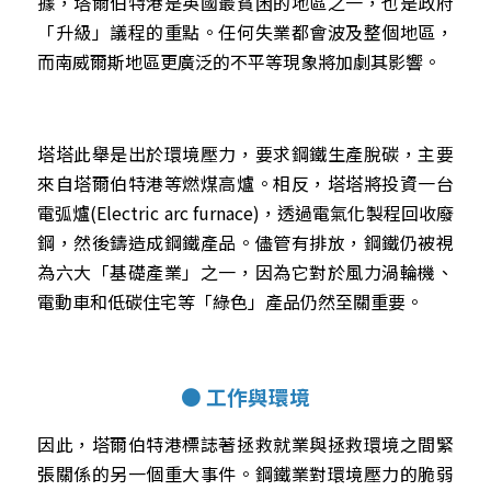
據，塔爾伯特港是英國最貧困的地區之一，也是政府
「升級」議程的重點。任何失業都會波及整個地區，
而南威爾斯地區更廣泛的不平等現象將加劇其影響。
塔塔此舉是出於環境壓力，要求鋼鐵生產脫碳，主要
來自塔爾伯特港等燃煤高爐。相反，塔塔將投資一台
電弧爐(Electric arc furnace)，透過電氣化製程回收廢
鋼，然後鑄造成鋼鐵產品。儘管有排放，鋼鐵仍被視
為六大「基礎產業」之一，因為它對於風力渦輪機、
電動車和低碳住宅等「綠色」產品仍然至關重要。
● 工作與環境
因此，塔爾伯特港標誌著拯救就業與拯救環境之間緊
張關係的另一個重大事件。鋼鐵業對環境壓力的脆弱