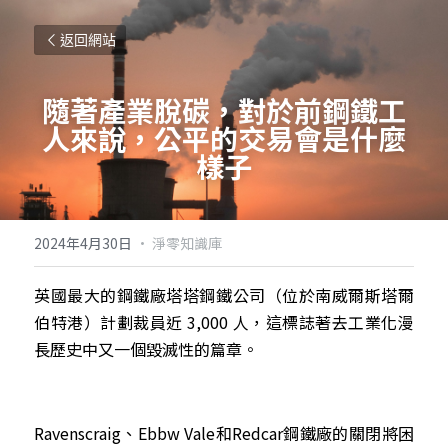
返回網站
隨著產業脫碳，對於前鋼鐵工
人來說，公平的交易會是什麼
樣子
2024年4月30日
·
淨零知識庫
英國最大的鋼鐵廠塔塔鋼鐵公司（位於南威爾斯塔爾
伯特港）計劃裁員近 3,000 人，這標誌著去工業化漫
長歷史中又一個毀滅性的篇章。
Ravenscraig、Ebbw Vale和Redcar鋼鐵廠的關閉將困