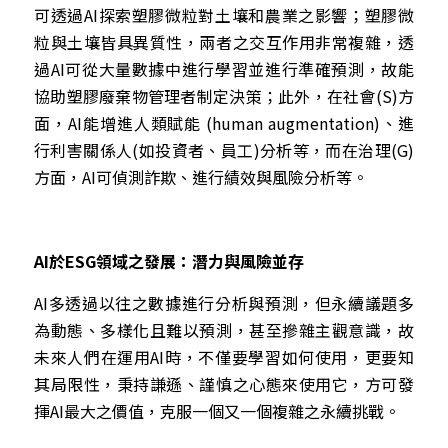
可透過AI探索塑膠微粒對土壤和農業之影響；塑膠微
粒與土壤皆具異質性，兩者之交互作用非常複雜，透
過AI可從大量數據中進行學習並進行準確預測，故能
協助塑膠廢棄物管理者制定決策；此外，在社會(S)方
面，AI能增進人類賦能 (human augmentation)
、進
行利害關係人
(
如投資者、員工
)
分析等，而在治理
(G)
方面，
AI
可偵測詐欺、進行績效與風險分析等。
AI於ESG領域之發展：潛力與風險並存
AI多透過以往之數據進行分析與預測，但永續議題多
為動態、多樣化且難以預測，甚至摻雜主觀意識，故
未來人們在運用AI時，不僅要學習如何使用，更要知
其局限性，秉持謙遜、謹慎之心態來使用它，方可發
揮AI最大之價值，克服一個又一個複雜之永續挑戰。