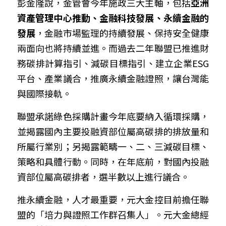
彭金隆說，金管會今年施政三大主軸，包括
亞洲
資產管理中心推動、金融科技發展、永續金融的
發展
，金融市場監理的持續發展、保持安全健康
兩
面向也將持續並進。而過去二年聯盟已推進財
務碳排計算指引、減碳目標指引、建立企業ESG
平台、產業議合，推廣永續金融證照，讓台灣能
與國際接軌。
聯盟承諾綠色採購計畫今年底要納入循環採購，
並揭露國內主要投融資部位屬高碳排的排放量和
所屬行業別；另揭露範疇一、二、三減碳目標、
策略和具體行動。同時，在年底前，對國內投融
資部位屬高碳排者，選半數以上進行議合。
推永續金融，人才最重要，元大金控目前擔任聯
盟的「培力與證照工作群召集人」。元大金總經