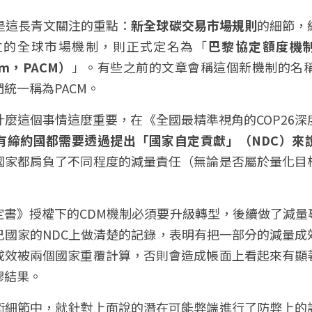
直是這長青文關注的重點：
新全球
碳交易
市場規則
的細節，
立的全球市場機制，則正式定名為「
巴黎協定額度機制（Pa
nism，PACM）
」。有些之前的文章會稱這個新機制的名稱
統一稱為PACM。
麼這個事情這麼重要，在《全國最精準視角的COP26
有締約國都需要透過提出「國家自定貢獻」（NDC）來
國家都肩負了不同程度的減量責任（無論是否屬於量化目
。
定書》授權下的CDM機制必須要升級轉型，後續做了減量
己國家的NDC上做清楚的記錄，表明有把一部分的減量成
成效被兩個國家重覆計算，否則會造成帳面上看起來有顯
謬結果。
術細節中，就針對上面說的潛在可能弊端進行了防弊上的