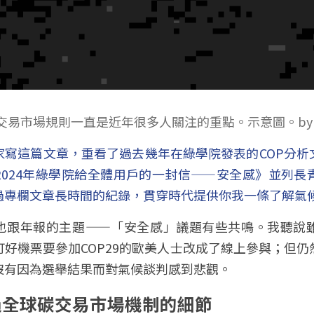
交易市場規則一直是近年很多人關注的重點。示意圖。by fre
家寫這篇文章，重看了過去幾年在綠學院發表的COP分析
024年綠學院給全體用戶的一封信——安全感》並列長青
過專欄文章長時間的紀錄，貫穿時代提供你我一條了解氣
P也跟年報的主題——「安全感」議題有些共鳴。我聽說
訂好機票要參加
COP29
的歐美人士改成了線上參與；但仍
沒有因為選舉結果而對氣候談判感到悲觀。
通過全球碳交易市場機制的細節