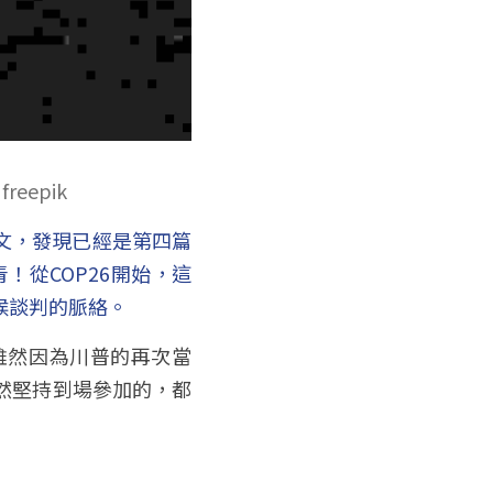
epik
文，發現已經是第四篇
！從COP26開始，這
候談判的脈絡。
雖然因為
川普
的再次當
然堅持到場參加的，都