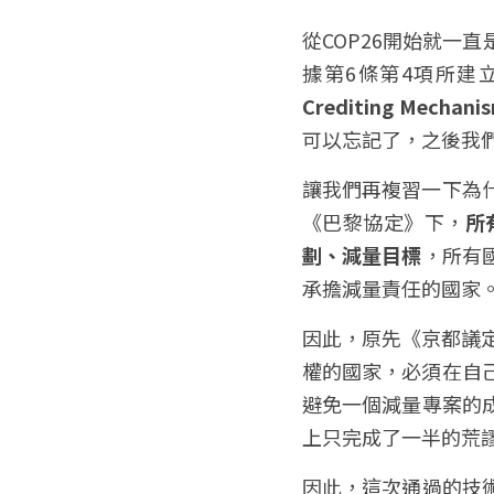
從COP26開始就一
據第6條第4項所建
Crediting Mecha
可以忘記了，之後我們
讓我們再複習一下為什
《巴黎協定》下，
所
劃、減量目標
，所有
承擔減量責任的國家
因此，原先《京都議
權的國家，必須在自
避免一個減量專案的
上只完成了一半的荒
因此，這次通過的技