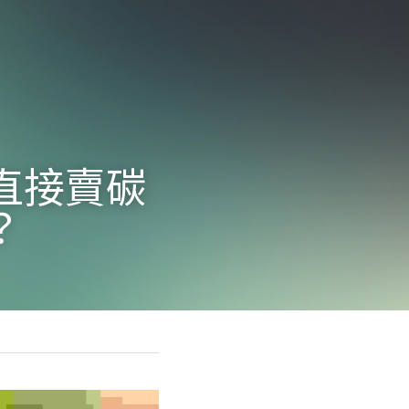
直接賣碳
？