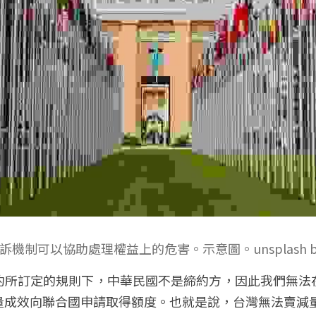
制可以協助處理權益上的危害。示意圖。unsplash by Mat
約所訂定的規則下，中華民國不是締約方，因此我們無法
量成效向聯合國申請取得額度。也就是說，台灣無法賣減