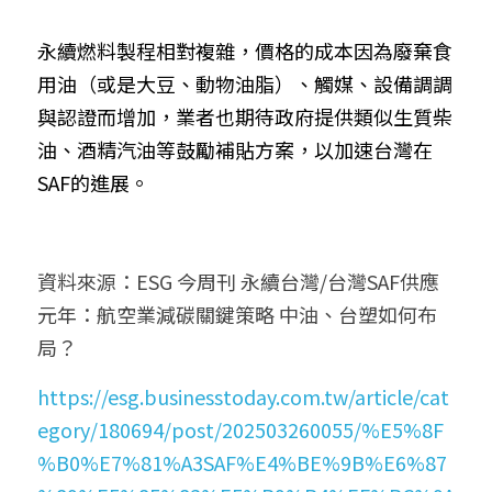
永續燃料製程相對複雜，價格的成本因為廢棄食
用油（或是大豆、動物油脂）、觸媒、設備調調
與認證而增加，業者也期待政府提供類似生質柴
油、酒精汽油等鼓勵補貼方案，以加速台灣在
SAF的進展。
資料來源：ESG 今周刊 永續台灣/台灣SAF供應
元年：航空業減碳關鍵策略 中油、台塑如何布
局？
https://esg.businesstoday.com.tw/article/cat
egory/180694/post/202503260055/%E5%8F
%B0%E7%81%A3SAF%E4%BE%9B%E6%87