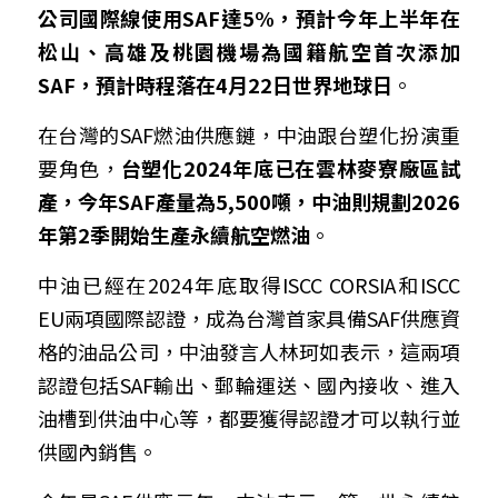
公司國際線使用SAF達5%，預計今年上半年在
松山、高雄及桃園機場為國籍航空首次添加
SAF，預計時程落在4月22日世界地球日
。
在台灣的SAF燃油供應鏈，中油跟台塑化扮演重
要角色，
台塑化2024年底已在雲林麥寮廠區試
產，今年SAF產量為5,500噸，中油則規劃2026
年第2季開始生產永續航空燃油
。
中油已經在2024年底取得ISCC CORSIA和ISCC 
EU兩項
國際認證
，成為台灣首家具備SAF供應資
格的油品公司，中油發言人林珂如表示，這兩項
認證包括SAF輸出、郵輪運送、國內接收、進入
油槽到供油中心等，都要獲得認證才可以執行並
供國內銷售。