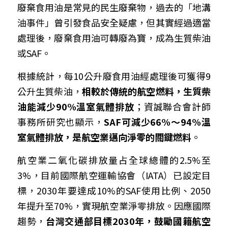
廢棄食用油是常見的民生廢棄物，過去的「地溝
油事件」曾引發食品安全疑慮，但其實經過適當
處理後，廢棄食用油可轉廢為寶，成為生質柴油
或SAF。
根據
統計
，每10公升廢食用油經處理後可獲得9
公升生質柴油，
相較於傳統的航空燃料，生質柴
油能減少90%溫室氣體排放
；資誠聯合會計師
事務所研究也
顯示
，
SAF可減少66%～94%溫
室氣體排放，是航空業邁向淨零的關鍵燃料
。
航空業二氧化碳排放量占全球總體的2.5%至
3%，目前國際航空運輸協會（IATA）已設定目
標，2030年要達成10%的SAF使用比例、2050
年提升至70%，實現航空業淨零排放。因應國際
趨勢，
台灣交通部目標2030年，鼓勵國籍航空