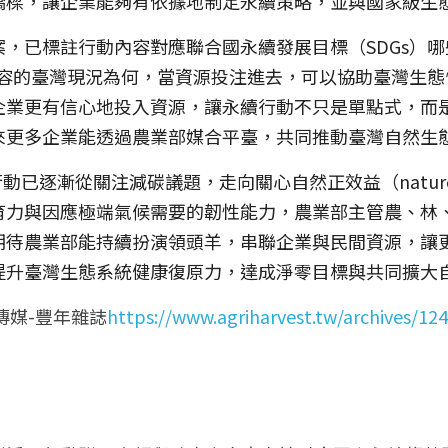
橋樑，讓企業能夠有依據地制定永續策略，並與國家級生
，已標註行動內容對應聯合國永續發展目標（SDGs）
內容的臺灣現況為何，當資源投注進去，可以協助臺灣生
企業更有信心地投入資源，讓永續行動不只是單點式，而
來更多企業能透過農業部媒合平臺，共同推動臺灣自然生
動已逐漸從關注減碳議題，走向關心自然正效益（nature p
育力與因應極端氣候需要的韌性能力，農業部主管農、林
期待農業部能持續扮演領頭羊，串聯企業與民間資源，讓
提升臺灣生態系統健康復原力，達成淨零目標與共同擴大
傳媒-豐年雜誌
https://www.agriharvest.tw/archives/12