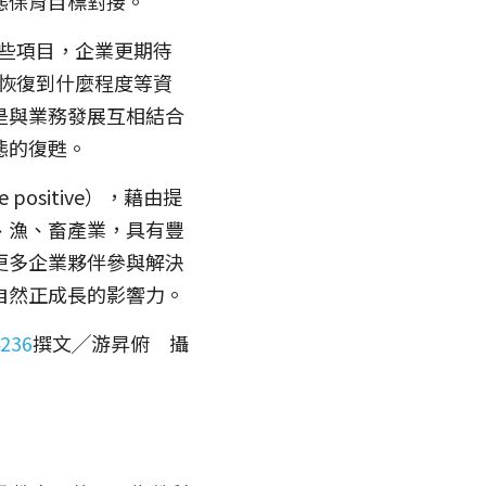
態保育目標對接。
哪些項目，企業更期待
態恢復到什麼程度等資
是與業務發展互相結合
態的復甦。
ositive），藉由提
、漁、畜產業，具有豐
更多企業夥伴參與解決
自然正成長的影響力。
4236
撰文╱游昇俯　攝