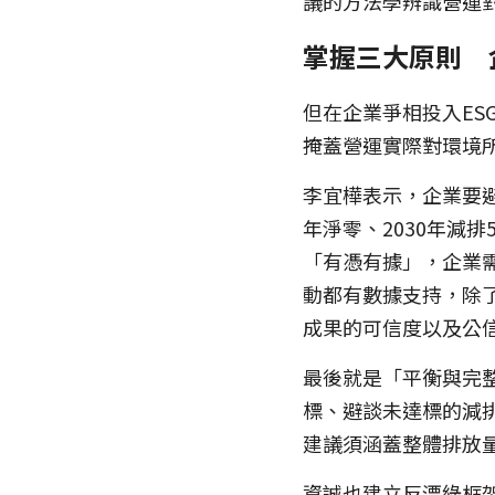
議的方法學辨識營運
掌握三大原則　
但在企業爭相投入ES
掩蓋營運實際對環境
李宜樺表示，企業要避
年淨零、2030年減
「有憑有據」，企業
動都有數據支持，除
成果的可信度以及公
最後就是「平衡與完
標、避談未達標的減
建議須涵蓋整體排放
資誠也建立反漂綠框