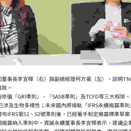
司董事長李宜樺（右）與副總經理柯方甯（左），說明TN
風險。
依循「GRI準則」、「SASB準則」及TCFD等三大框架，
1」已涉及生物多樣性；未來國內將接軌「IFRS永續揭露準
發布IFRS第S1、S2號準則後，已經著手制定揭露標準草案（
關揭露納入準則中。資誠永續董事長李宜樺表示，建議企業