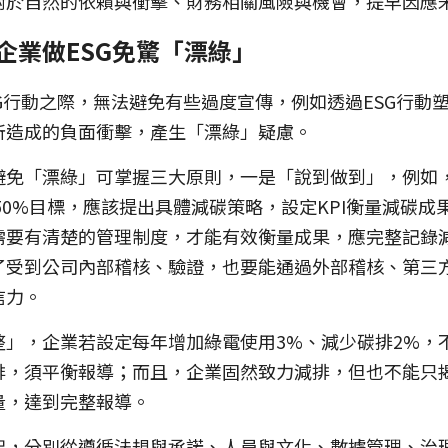
對於自然的依賴與衝擊、財務相關風險與機會，提早因應
企業做ESG免驚「漂綠」
G行動之際，無法避免有些過度宣傳，例如透過ESG行動
所造成的負面衝擊，產生「漂綠」疑慮。
免「漂綠」可掌握三大原則，一是「說到做到」，例如，
排50%目標，應該提出具體減碳策略，設定KPI衡量減碳
需要有清楚的管理制度，才能有效衡量成果，應完整記錄
了受到公司內部稽核、驗證，也要能通過外部稽核、第三
信力。
整」，企業若設定每年增加綠電使用3%、減少碳排2%，
排，須平衡報導；而且，企業固然致力減排，但也不能只
量，達到完整報導。
架，分別從遵循法規與承諾、人員與文化、數據管理、治