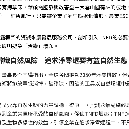
復育海草床，華碩電腦參與改善臺中大雪山國有林的棲地
D）」框架風行，只要讓企業了解生態退化情形、農業ES
。
揭露框架的資誠永續發展服務公司，剖析引入TNFD的必要
大原則避免「漂綠」議題。
業辨識自然風險　追求淨零還要有益自然生態
董事長李宜樺指出，全球各國推動2050年淨零排放，
技術將排放量抵消掉，碳移除、固碳的工具以自然環境中
仍是要靠自然生態的力量調適、復原」，資誠永續副總經
到企業營運所承受的自然風險，促使TNFD崛起；TNF
理及生物多樣性的效益，引導企業在追求淨零過程中，不