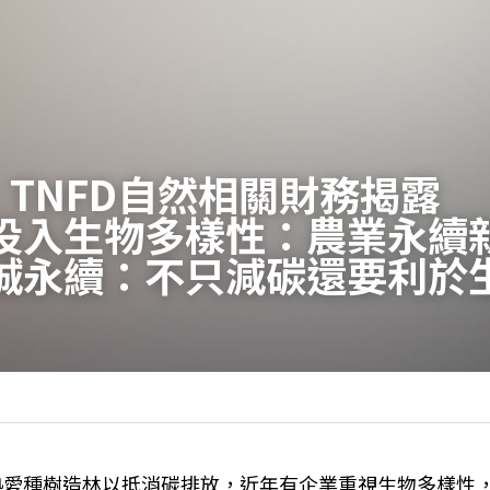
TNFD自然相關財務揭露　
投入生物多樣性：農業永續
誠永續：不只減碳還要利於
去熱愛種樹造林以抵消碳排放，近年有企業重視生物多樣性