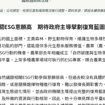
關ESG意願高　期待政府主導擘劃復育藍圖
五的國土面積，主責森林、野生動物保育，維護生物多樣
匯功能的部門，還能提供多元生態系服務價值，農業（農
ESG行動的機會。農業部去年相繼成立「自然碳匯與生物
」兩個平臺，上架多種農業場域可執行的ESG專案，媒合農
自然議題相關ESG行動參與意願很高，但過去較沒有具體
捐贈，或是隨機選擇物種進行復育，難以發揮長期影響力
臺灣生態退化情形，並由政府機關主導提出完整的復育藍
，及所需的資源與行動框架。因此，她十分樂見媒合平臺