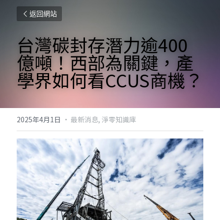
返回網站
台灣碳封存潛力逾400
億噸！西部為關鍵，產
學界如何看CCUS商機？
2025年4月1日
·
最新消息,
淨零知識庫