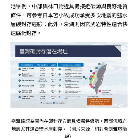
她舉例，中部與林口附近具備接近碳源與良好地質
條件，可參考日本苫小牧成功承受多次地震的鹽水
層碳封存經驗；此外，澎湖則因玄武岩特性適合快
速礦化封存。
劉雅瑄認為國內在碳封存方面具備獨特優勢，西部沉積岩
地層尤其適合鹽水層封存。（圖片來源：研討會劉雅瑄簡
報）