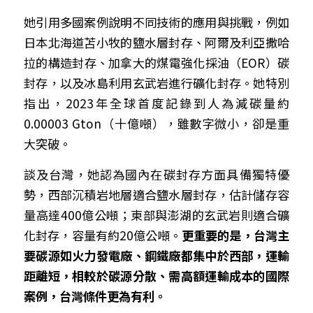
她引用多國案例說明不同技術的應用與挑戰，例如
日本北海道苫小牧的鹽水層封存、阿爾及利亞撒哈
拉的構造封存、加拿大的煤電強化採油（EOR）碳
封存，以及冰島利用玄武岩進行礦化封存。她特別
指出，2023年全球首度記錄到人為減碳量約
0.00003 Gton（十億噸），雖數字微小，卻是重
大突破。
談及台灣，她認為國內在碳封存方面具備獨特優
勢，西部沉積岩地層適合鹽水層封存，估計儲存容
量高達400億公噸；東部與澎湖的玄武岩則適合礦
化封存，容量有約20億公噸。
更重要的是，台灣主
要碳源如火力發電廠、鋼鐵廠都集中於西部，運輸
距離短，相較於碳源分散、需高額運輸成本的國際
案例，台灣條件更為有利。