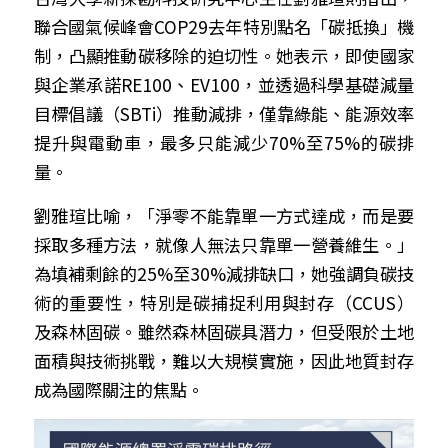
聯合國氣候峰會COP29去年特別點名「碳抵換」機
制，凸顯推動碳移除的迫切性。她表示，即使國家
與企業承諾RE100、EV100，並透過科學基礎減量
目標倡議（SBTi）推動減排，僅靠綠能、能源效率
提升與電動車，最多只能減少70%至75%的碳排
量。
劉雅瑄比喻，「淨零不能靠單一方式達成，而是要
採取多種方法，就像人無法只靠單一營養維生。」
為填補剩餘的25%至30%減排缺口，她強調負碳技
術的重要性，特別是碳捕捉利用與封存（CCUS）
及森林固碳。雖然森林固碳具潛力，但受限於土地
面積與技術挑戰，難以大規模實施，因此地質封存
成為國際關注的焦點。