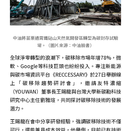
中油將苗栗通霄鐵砧山天然氣開發區轉型為碳封存試驗
場。（圖片來源：中油臉書）
全球淨零轉型的浪潮下，碳移除市場年增78%，微
軟、Google等科技巨頭也紛紛投入。專注新能源
與碳市場資訊平台《RECCESSARY》於27日舉辦線
上「碳移除趨勢研討會」，邀請友特濃縮
（YOUWAN）董事長王賜龍與台灣大學新碳勘科技
研究中心主任劉雅瑄，共同探討碳移除技術的發展
潛力。
王賜龍在會中分享研發經驗，強調碳移除技術不僅
可行，還能兼具成本效益，他舉例，目前已有技術