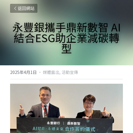
返回網站
永豐銀攜手鼎新數智 AI
結合ESG助企業減碳轉
型
2025年4月1日
·
媒體露出,
活動宣傳