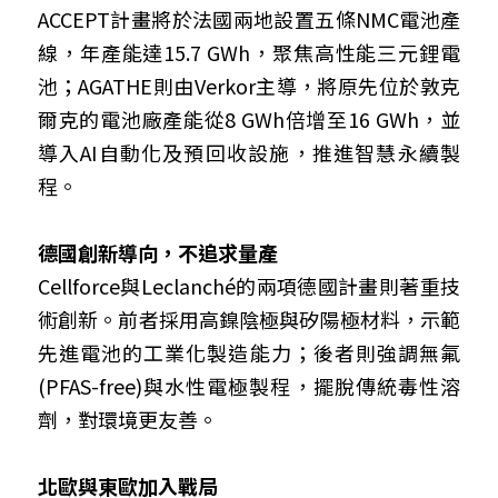
ACCEPT計畫將於法國兩地設置五條NMC電池產
線，年產能達15.7 GWh，聚焦高性能三元鋰電
池；AGATHE則由Verkor主導，將原先位於敦克
爾克的電池廠產能從8 GWh倍增至16 GWh，並
導入AI自動化及預回收設施，推進智慧永續製
程。
德國創新導向，不追求量產
Cellforce與Leclanché的兩項德國計畫則著重技
術創新。前者採用高鎳陰極與矽陽極材料，示範
先進電池的工業化製造能力；後者則強調無氟
(PFAS-free)與水性電極製程，擺脫傳統毒性溶
劑，對環境更友善。
北歐與東歐加入戰局