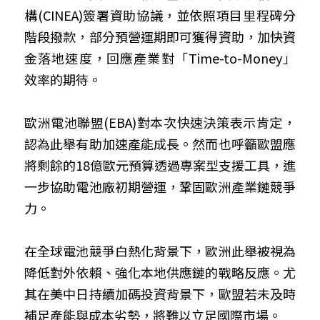
構(CINEA)簽署資助協議，並依照項目里程碑分
階段撥款，部分預營運期即可獲得資助，加快資
金落地速度，回應產業對「Time-to-Money」
效率的期待。
歐洲電池聯盟(EBA)對本次快速決策表示肯定，
認為此舉有助加速產能成長。然而也呼籲歐盟應
將剩餘的18億歐元預算透過專案型支援工具，進
一步協助電池廠初期營運，鞏固歐洲產業鏈競爭
力。
在全球電池競爭白熱化背景下，歐洲此舉被視為
降低對外依賴、強化本地供應鏈的戰略反應。尤
其在美中日持續加碼投資背景下，歐盟若未及時
補足產能與成本劣勢，將難以立足國際市場。