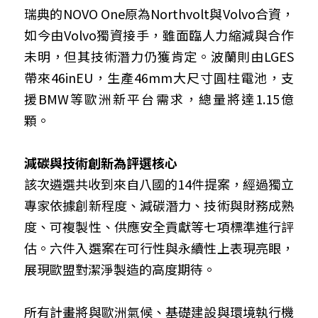
瑞典的NOVO One原為Northvolt與Volvo合資，
如今由Volvo獨資接手，雖面臨人力縮減與合作
未明，但其技術潛力仍獲肯定。波蘭則由LGES
帶來46inEU，生產46mm大尺寸圓柱電池，支
援BMW等歐洲新平台需求，總量將達1.15億
顆。
減碳與技術創新為評選核心
該次遴選共收到來自八國的14件提案，經過獨立
專家依據創新程度、減碳潛力、技術與財務成熟
度、可複製性、供應安全貢獻等七項標準進行評
估。六件入選案在可行性與永續性上表現亮眼，
展現歐盟對潔淨製造的高度期待。
所有計畫將與歐洲氣候、基礎建設與環境執行機