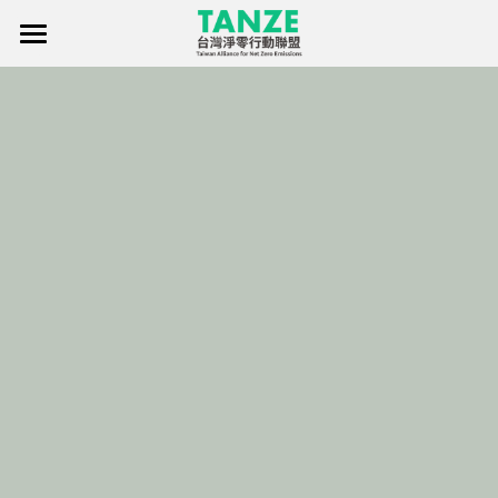
×
部落格分類
首頁
關於聯盟
所有博客分類
淨零行動聯盟創始暨發起成員
淨零知識庫
聯盟消息
標章申請
聯絡我們
淨零傳單
Facebook
繁體中文