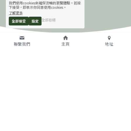
我們使用cookies來確保流暢的瀏覽體驗。若按
下接受，即表示你同意使用cookies。
了解更多
全部拒絕
全部接受
設定
聯繫我們
主頁
地址
金級標章認可機構
(按照組織中文名稱筆畫排列)