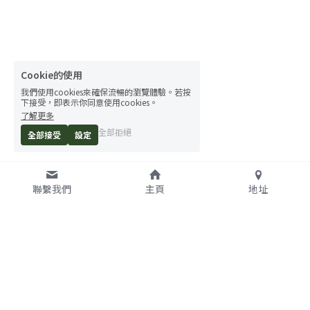
Cookie的使用
我們使用cookies來確保流暢的瀏覽體驗。若按
下接受，即表示你同意使用cookies。
了解更多
全部拒絕
全部接受
設定
聯繫我們
主頁
地址
台灣淨零行動聯盟 創始
成員
(按照組織中文名稱筆畫排列)