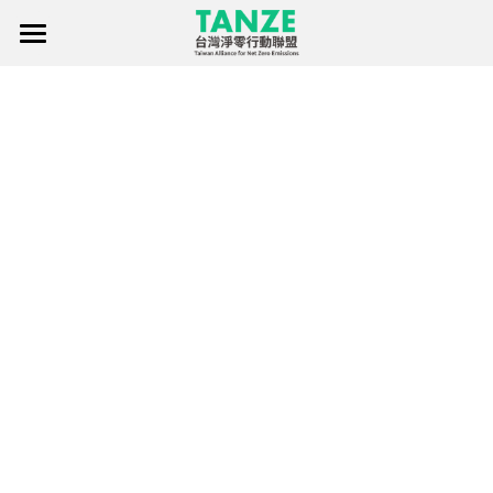
×
部落格分類
首頁
關於聯盟
所有博客分類
淨零行動聯盟創始暨發起成員
淨零知識庫
聯盟消息
標章申請
聯絡我們
淨零傳單
Facebook
繁體中文