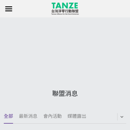
×
部落格分類
首頁
關於聯盟
所有博客分類
淨零行動聯盟創始暨發起成員
淨零知識庫
聯盟消息
標章申請
聯絡我們
聯盟消息
淨零傳單
Facebook
全部
最新消息
會內活動
媒體露出
繁體中文