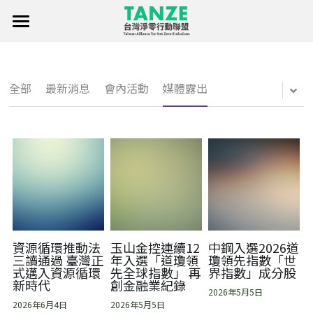
×
部落格分類
首頁
關於聯盟
所有博客分類
全部
最新消息
會內活動
媒體露出
淨零行動聯盟創始暨發起成員
淨零知識庫
聯盟消息
標章申請
聯絡我們
淨零傳單
資源循環推動法
玉山金控連續12
中鋼入選2026道
三讀通過 臺灣正
年入選「道瓊領
瓊領先指數「世
式邁入資源循環
先全球指數」 再
界指數」成分股
Facebook
新時代
創金融業紀錄
2026年5月5日
2026年6月4日
2026年5月5日
繁體中文