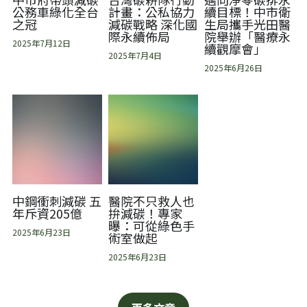
公務車綠化全台
計畫：公私協力
續目標！中市衛
之冠
減碳戰略 深化國
生局攜手光田醫
際永續佈局
院舉辦「醫療永
2025年7月12日
續觀摩會」
2025年7月4日
2025年6月26日
中鋼衝刺減碳 五
醫院不只救人也
年斥資205億
拚減碳！專家
曝：可從綠色手
2025年6月23日
術室做起
2025年6月23日