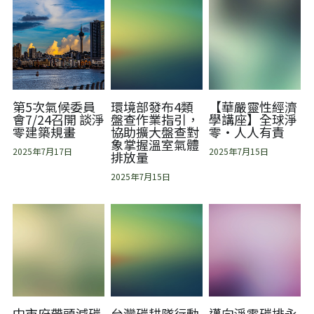
第5次氣候委員
環境部發布4類
【華嚴靈性經濟
會7/24召開 談淨
盤查作業指引，
學講座】全球淨
零建築規畫
協助擴大盤查對
零‧人人有責
象掌握溫室氣體
2025年7月17日
2025年7月15日
排放量
2025年7月15日
中市府帶頭減碳
台灣碳耕隊行動
邁向淨零碳排永