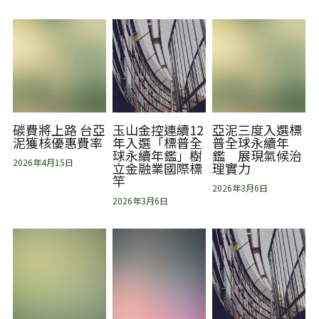
繁體中文
TAISE
碳費將上路 台亞
玉山金控連續12
亞泥三度入選標
泥獲核優惠費率
年入選「標普全
普全球永續年
球永續年鑑」樹
鑑 展現氣候治
2026年4月15日
立金融業國際標
理實力
竿
2026年3月6日
2026年3月6日