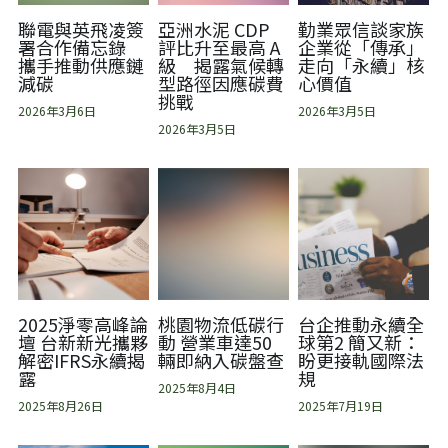
聯電與英飛凌簽
亞洲水泥 CDP
勤業眾信談家族
署合作備忘錄
評比升至最高 A
企業從「傳承」
攜手推動供應鏈
級 揭露氣候轉
走向「永續」核
減碳
型路徑因應碳費
心價值
挑戰
2026年3月6日
2026年3月5日
2026年3月5日
2025淨零高峰論
桃園物流低碳行
台企推動永續全
壇 台新新光攜夥
動 營業車達50
球第2 簡又新：
解密IFRS永續揭
輛即納入碳盤查
盼更接軌國際法
露
規
2025年8月4日
2025年8月26日
2025年7月19日