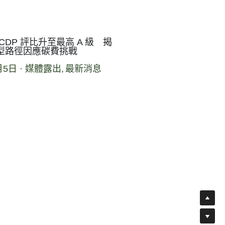
CDP 評比升至最高 A 級 揭
型路徑因應碳費挑戰
月5日
·
媒體露出,
最新消息