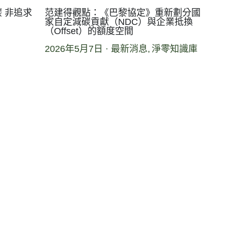
 非追求
范建得觀點：《巴黎協定》重新劃分國
家自定減碳貢獻（NDC）與企業抵換
（Offset）的額度空間
2026年5月7日
·
最新消息,
淨零知識庫