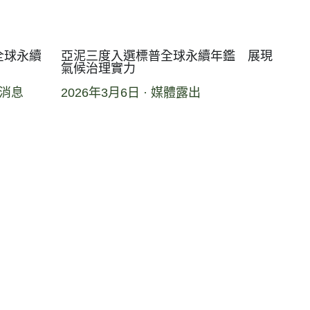
全球永續
亞泥三度入選標普全球永續年鑑 展現
氣候治理實力
消息
2026年3月6日
·
媒體露出