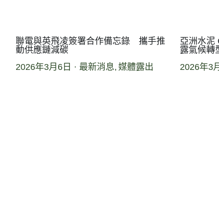
聯電與英飛凌簽署合作備忘錄 攜手推
亞洲水泥 
動供應鏈減碳
露氣候轉
2026年3月6日
·
最新消息,
媒體露出
2026年3