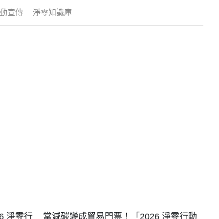
動宣傳
淨零知識庫
6 淨零行
當減碳變成貿易門票！「2026 淨零行動