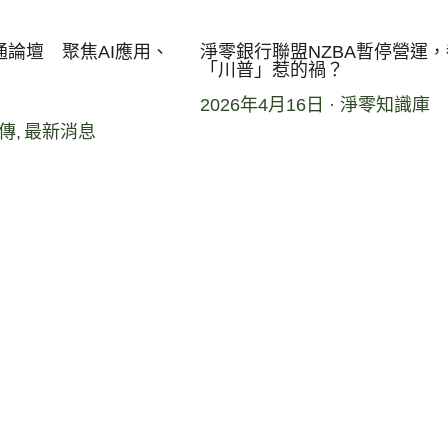
論壇 聚焦AI應用、
淨零銀行聯盟NZBA暫停營運
「川普」惹的禍？
2026年4月16日
·
淨零知識庫
傳,
最新消息