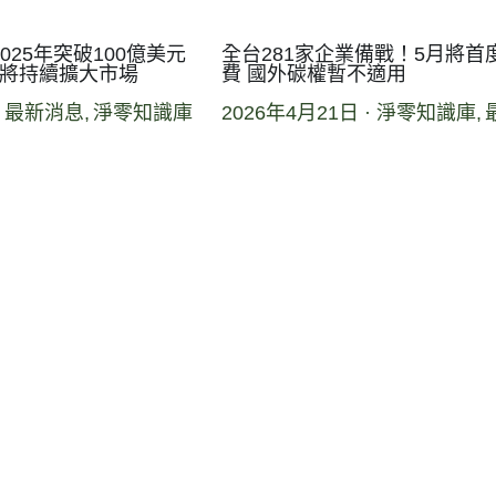
025年突破100億美元
全台281家企業備戰！5月將首
制將持續擴大市場
費 國外碳權暫不適用
·
最新消息,
淨零知識庫
2026年4月21日
·
淨零知識庫,