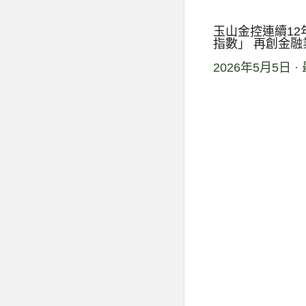
玉山金控連續1
指數」 再創金融
2026年5月5日
·