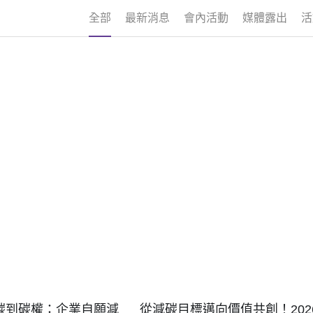
全部
最新消息
會內活動
媒體露出
活
碳到碳權：企業自願減
從減碳目標邁向價值共創！202