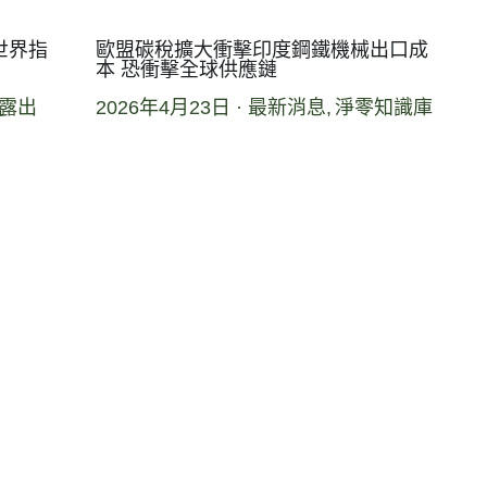
世界指
歐盟碳稅擴大衝擊印度鋼鐵機械出口成
本 恐衝擊全球供應鏈
露出
2026年4月23日
·
最新消息,
淨零知識庫