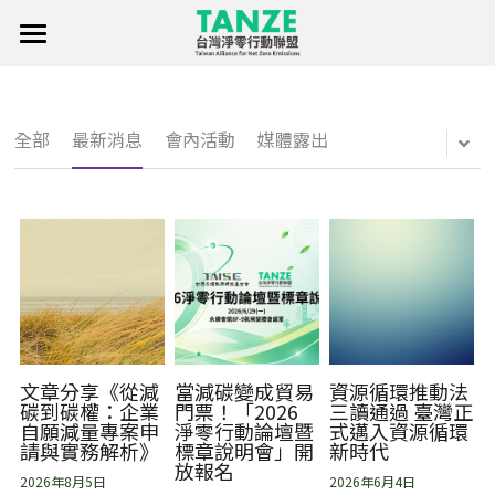
×
部落格分類
首頁
關於聯盟
所有博客分類
全部
最新消息
會內活動
媒體露出
淨零行動聯盟創始暨發起成員
淨零知識庫
聯盟消息
標章申請
聯絡我們
淨零傳單
文章分享《從減
當減碳變成貿易
資源循環推動法
碳到碳權：企業
門票！「2026
三讀通過 臺灣正
自願減量專案申
淨零行動論壇暨
式邁入資源循環
Facebook
請與實務解析》
標章說明會」開
新時代
放報名
2026年8月5日
2026年6月4日
繁體中文