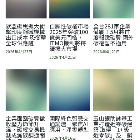
歐盟碳稅擴大衝
自願性碳權市場
全台281家企業
擊印度鋼鐵機械
2025年突破100
備戰！5月將首
出口成本 恐衝擊
億美元門檻，
度報繳碳費 國外
全球供應鏈
ITMO機制將持
碳權暫不適用
續擴大市場
2026年4月23日
2026年4月21日
2026年4月21日
企業面臨碳費徵
國際綠色智慧交
玉山銀助詠基工
收壓力節節升
通論壇 聚焦AI
業打造近零碳建
溫，碳權交易機
應用、淨零轉型
築 取得「1+級
制成減碳調適關
近零碳」及「鑽
2026年4月16日