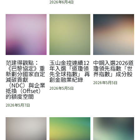
2026年6月4日
繁體中文
TAISE
范建得觀點：
玉山金控連續12
中鋼入選2026道
《巴黎協定》重
年入選「道瓊領
瓊領先指數「世
新劃分國家自定
先全球指數」 再
界指數」成分股
減碳貢獻
創金融業紀錄
2026年5月5日
（NDC）與企業
2026年5月5日
抵換（Offset）
的額度空間
2026年5月7日