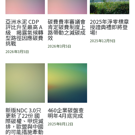
亞洲水泥 CDP
碳費費率審議會
2025年淨零標章
評比升至最高 A
肯定碳費制度上
授證典禮即將登
級 揭露氣候轉
路帶動之減碳成
場!
型路徑因應碳費
效
2025年12月9日
挑戰
2026年3月5日
2026年3月5日
新版NDC 3.0只
460企業碳盤查
更新了22份 國
明年4月底完成
際碳權、甲烷減
2025年8月12日
排，歐盟與中國
的可能措施牽動