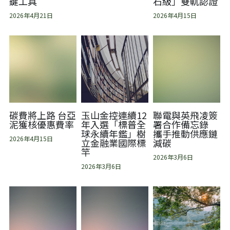
鍵工具
石級」雙軌認證
2026年4月21日
2026年4月15日
碳費將上路 台亞
玉山金控連續12
聯電與英飛凌簽
泥獲核優惠費率
年入選「標普全
署合作備忘錄
球永續年鑑」樹
攜手推動供應鏈
2026年4月15日
立金融業國際標
減碳
竿
2026年3月6日
2026年3月6日