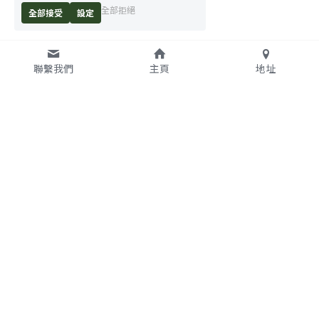
全部拒絕
全部接受
設定
聯繫我們
主頁
地址
地址：105 臺北市松山區南
電話:(02)2769-8968  #413 
京東路五路188號4-1(C室)
#415
信箱：net_zero@taise.org.tw
© 2021 
Taiwan Alliance for Net Zero Emissions